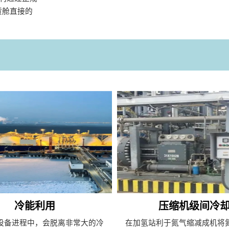
货舱直接的
冷能利用
压缩机级间冷
设备进程中，会脱离非常大的冷
在加氢站利于氮气缩减成机将