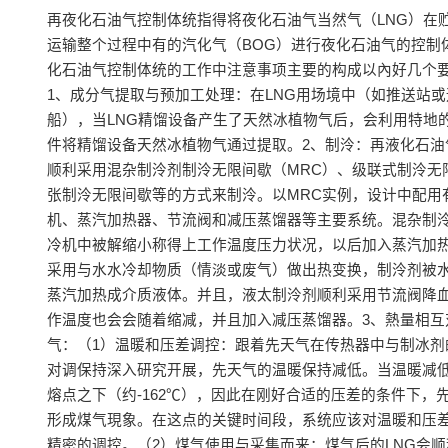
再夜化石油气控制体统指得将夜化石油气当然气（LNG）在
运输整个过程中有的汽化气（BOG）进行夜化石油气的控制
化石油气控制体统的工作中注意事项主要的构成以內好几个
1、成分气提取与预加工处理：在LNG用场境中（如推送站或
船），当LNG精馏设备产生了天然冰植物气后，会利用特地
件将精馏设备天然冰植物气通过提取。2、制泠：再液化石油
顺利采用混杂制泠剂制泠无限间歇（MRC）、级联式制泠无
张制泠无限间歇等的方式来制泠。以MRC实例，设计中配用
机、蒸汽加热器、节流阀和减压蒸馏器等主要系统。混杂制
冷机中被解缩小称得上工作温度压力状况，以后加入蒸汽加
采用与水水冷却物质（情淡或废气）做出热变换，制泠剂被
蒸汽加热成介质液体。并且，液太制泠剂顺利采用节流阀降
作温度也会会随着缩减，并且加入减压蒸馏器。3、熱量相互
气：（1）温暖和压差调控：跟着先天气在传热器中与制冰剂
对调保持深入研究开展，先天气的温暖保持减低。当温暖减低
熔点之下（约-162℃），因此在刚好合适的压差的条件下，
形成煤气現象。在这点的关键时间段，系统应该对温暖和压
精密的调控。（2）煤气使用与采集而来：煤气后的LNG会