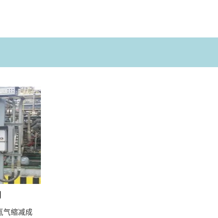
却
氮气缩减成