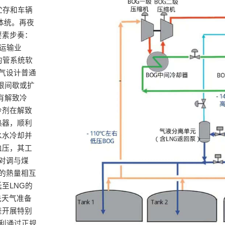
贮存和车辆
体统。再夜
要素步奏：
运输业
的管系统软
气设计普通
限间歇或扩
有解致冷
泠剂在解致
热器，顺利
水水冷却并
血压，其工
对调与煤
的熱量相互
至LNG的
先天气准备
差开展特别
顺利通过正规